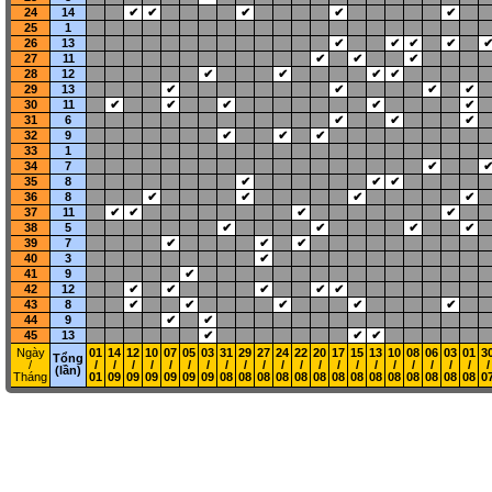
24
14
✔
✔
✔
✔
✔
25
1
26
13
✔
✔
✔
✔
27
11
✔
✔
✔
28
12
✔
✔
✔
✔
29
13
✔
✔
✔
✔
30
11
✔
✔
✔
✔
✔
31
6
✔
✔
✔
32
9
✔
✔
✔
33
1
34
7
✔
35
8
✔
✔
✔
36
8
✔
✔
✔
✔
37
11
✔
✔
✔
✔
38
5
✔
✔
✔
✔
39
7
✔
✔
✔
40
3
✔
41
9
✔
42
12
✔
✔
✔
✔
✔
43
8
✔
✔
✔
✔
✔
44
9
✔
✔
45
13
✔
✔
✔
Ngày
01
14
12
10
07
05
03
31
29
27
24
22
20
17
15
13
10
08
06
03
01
3
Tổng
/
/
/
/
/
/
/
/
/
/
/
/
/
/
/
/
/
/
/
/
/
/
/
(lần)
Tháng
01
09
09
09
09
09
09
08
08
08
08
08
08
08
08
08
08
08
08
08
08
0