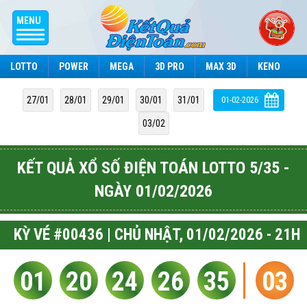
MENU
LOTTO
POWER
MEGA
3D PRO
MAX 3D
KENO
27/01
28/01
29/01
30/01
31/01
03/02
KẾT QUẢ XỔ SỐ ĐIỆN TOÁN LOTTO 5/35 -
NGÀY 01/02/2026
KỲ VÉ #00436 | CHỦ NHẬT, 01/02/2026 - 21H
01
20
24
26
35
03