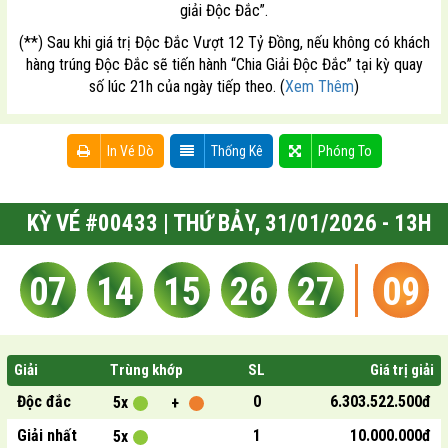
giải Độc Đắc”.
(**) Sau khi giá trị Độc Đắc Vượt 12 Tỷ Đồng, nếu không có khách
hàng trúng Độc Đắc sẽ tiến hành “Chia Giải Độc Đắc” tại kỳ quay
số lúc 21h của ngày tiếp theo. (
Xem Thêm
)
In Vé Dò
Thống Kê
Phóng To
KỲ VÉ #00433 | THỨ BẢY, 31/01/2026 - 13H
07
14
15
26
27
09
Giải
Trùng khớp
SL
Giá trị giải
Độc đắc
0
6.303.522.500đ
5x
+
Giải nhất
1
10.000.000đ
5x