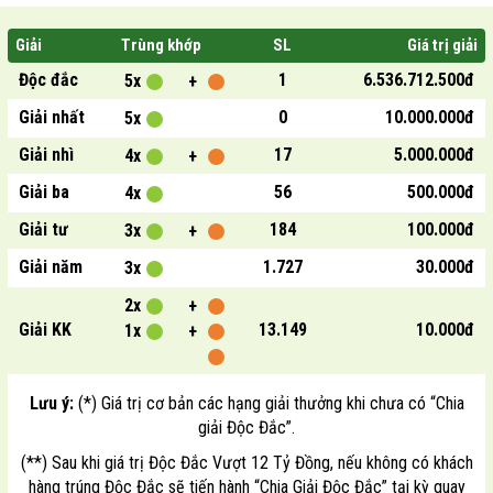
Giải
Trùng khớp
SL
Giá trị giải
Độc đắc
1
6.536.712.500đ
5x
+
Giải nhất
0
10.000.000đ
5x
Giải nhì
17
5.000.000đ
4x
+
Giải ba
56
500.000đ
4x
Giải tư
184
100.000đ
3x
+
Giải năm
1.727
30.000đ
3x
2x
+
Giải KK
13.149
10.000đ
1x
+
Lưu ý:
(*) Giá trị cơ bản các hạng giải thưởng khi chưa có “Chia
giải Độc Đắc”.
(**) Sau khi giá trị Độc Đắc Vượt 12 Tỷ Đồng, nếu không có khách
hàng trúng Độc Đắc sẽ tiến hành “Chia Giải Độc Đắc” tại kỳ quay