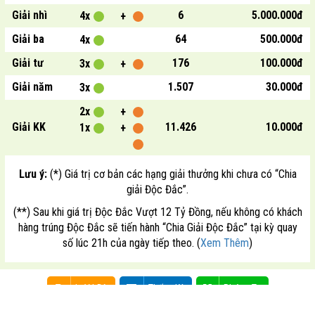
Giải nhì
6
5.000.000đ
4x
+
Giải ba
64
500.000đ
4x
Giải tư
176
100.000đ
3x
+
Giải năm
1.507
30.000đ
3x
2x
+
Giải KK
11.426
10.000đ
1x
+
Lưu ý:
(*) Giá trị cơ bản các hạng giải thưởng khi chưa có “Chia
giải Độc Đắc”.
(**) Sau khi giá trị Độc Đắc Vượt 12 Tỷ Đồng, nếu không có khách
hàng trúng Độc Đắc sẽ tiến hành “Chia Giải Độc Đắc” tại kỳ quay
số lúc 21h của ngày tiếp theo. (
Xem Thêm
)
In Vé Dò
Thống Kê
Phóng To