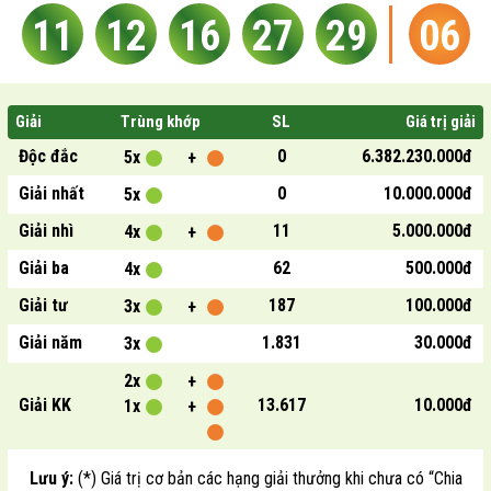
11
12
16
27
29
06
Giải
Trùng khớp
SL
Giá trị giải
Độc đắc
0
6.382.230.000đ
5x
+
Giải nhất
0
10.000.000đ
5x
Giải nhì
11
5.000.000đ
4x
+
Giải ba
62
500.000đ
4x
Giải tư
187
100.000đ
3x
+
Giải năm
1.831
30.000đ
3x
2x
+
Giải KK
13.617
10.000đ
1x
+
Lưu ý:
(*) Giá trị cơ bản các hạng giải thưởng khi chưa có “Chia