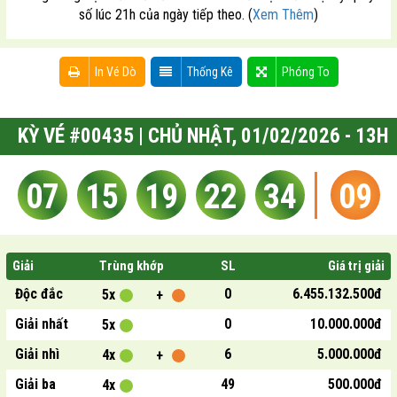
số lúc 21h của ngày tiếp theo. (
Xem Thêm
)
In Vé Dò
Thống Kê
Phóng To
KỲ VÉ #00435 | CHỦ NHẬT, 01/02/2026 - 13H
07
15
19
22
34
09
Giải
Trùng khớp
SL
Giá trị giải
Độc đắc
0
6.455.132.500đ
5x
+
Giải nhất
0
10.000.000đ
5x
Giải nhì
6
5.000.000đ
4x
+
Giải ba
49
500.000đ
4x