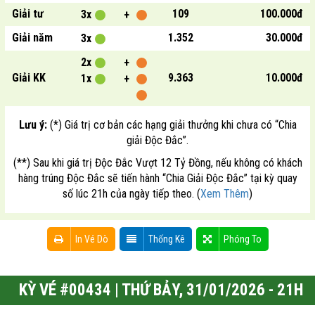
Giải tư
109
100.000đ
3x
+
Giải năm
1.352
30.000đ
3x
2x
+
Giải KK
9.363
10.000đ
1x
+
Lưu ý:
(*) Giá trị cơ bản các hạng giải thưởng khi chưa có “Chia
giải Độc Đắc”.
(**) Sau khi giá trị Độc Đắc Vượt 12 Tỷ Đồng, nếu không có khách
hàng trúng Độc Đắc sẽ tiến hành “Chia Giải Độc Đắc” tại kỳ quay
số lúc 21h của ngày tiếp theo. (
Xem Thêm
)
In Vé Dò
Thống Kê
Phóng To
KỲ VÉ #00434 | THỨ BẢY, 31/01/2026 - 21H