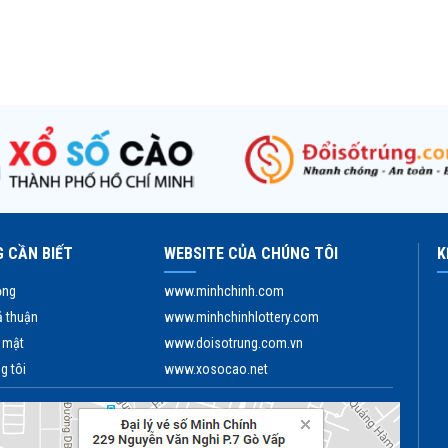
 CẦN BIẾT
WEBSITE CỦA CHÚNG TÔI
K
ộng
www.minhchinh.com
ả thuận
www.minhchinhlottery.com
 mật
www.doisotrung.com.vn
g tôi
www.xosocao.net