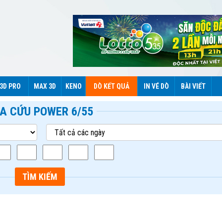
3D PRO
MAX 3D
KENO
DÒ KẾT QUẢ
IN VÉ DÒ
BÀI VIẾT
A CỨU POWER 6/55