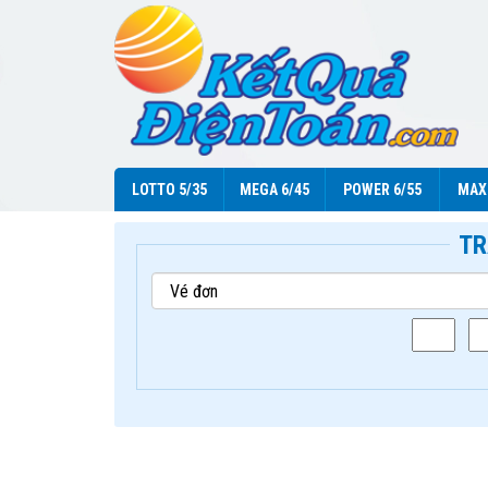
LOTTO 5/35
MEGA 6/45
POWER 6/55
MAX
TR