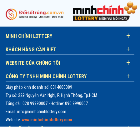
MINH CHÍNH LOTTERY
KHÁCH HÀNG CẦN BIẾT
WEBSITE CỦA CHÚNG TÔI
CÔNG TY TNHH MINH CHÍNH LOTTERY
Giấy phép kinh doanh số: 0314000089
Trụ sở: 229 Nguyễn Văn Nghi, P. Hạnh Thông, Tp.HCM
Tổng đài: 028 99990007 - Hotline: 090 9990007
Email: info@minhchinhlottery.com
Website:
www.minhchinhlottery.com
KẾT NỐI CỘNG ĐỒNG