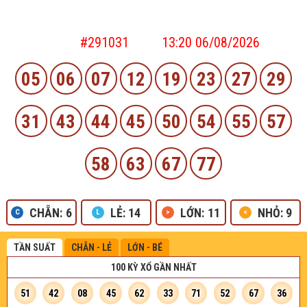
KẾT QUẢ XỔ SỐ KENO
Kỳ vé
#291031
| Lúc
13:20
06/08/2026
05
06
07
12
19
23
27
29
31
43
44
45
50
54
55
57
58
63
67
77
CHẴN:
6
LẺ:
14
LỚN:
11
NHỎ:
9
TẦN SUẤT
CHẴN - LẺ
LỚN - BÉ
100 KỲ XỔ GẦN NHẤT
51
42
08
45
62
33
71
52
67
36