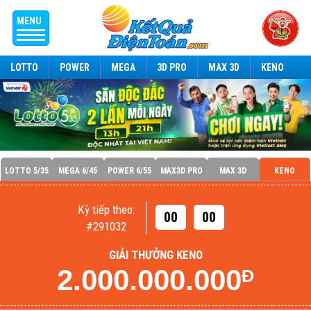
MENU
LOTTO
POWER
MEGA
3D PRO
MAX 3D
KENO
LOTTO 5/35
MEGA 6/45
POWER 6/55
MAX3D PRO
MAX 3D
KENO
Kỳ tiếp theo:
00
00
#291032
GIẢI THƯỞNG KENO
2.000.000.000
Đ