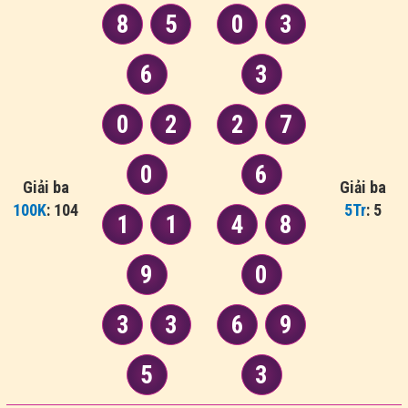
8
5
0
3
6
3
0
2
2
7
0
6
Giải ba
Giải ba
100K
:
104
5Tr
:
5
1
1
4
8
9
0
3
3
6
9
5
3