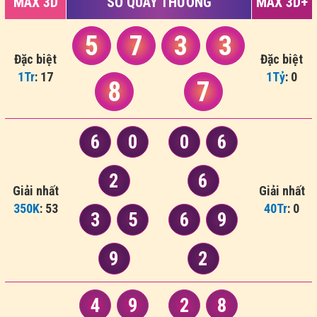
MAX 3D
SỐ QUAY THƯỞNG
MAX 3D+
5
7
3
3
Đặc biệt
Đặc biệt
1Tr
:
17
1Tỷ
:
0
8
7
6
0
0
6
2
6
Giải nhất
Giải nhất
350K
:
53
40Tr
:
0
3
5
6
9
9
2
4
9
2
8