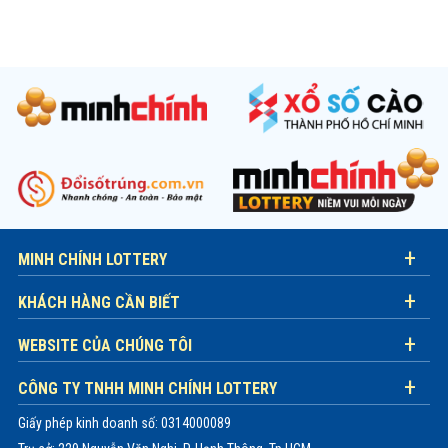
MINH CHÍNH LOTTERY
KHÁCH HÀNG CẦN BIẾT
WEBSITE CỦA CHÚNG TÔI
CÔNG TY TNHH MINH CHÍNH LOTTERY
Giấy phép kinh doanh số: 0314000089