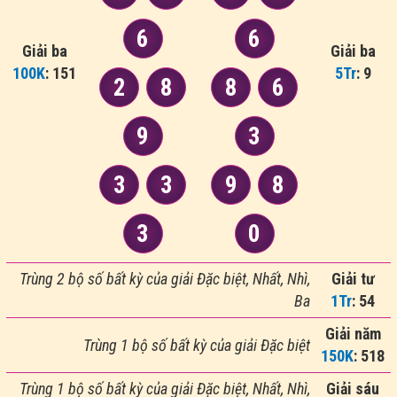
6
6
Giải ba
Giải ba
100K
:
151
5Tr
:
9
2
8
8
6
9
3
3
3
9
8
3
0
Trùng 2 bộ số bất kỳ của giải Đặc biệt, Nhất, Nhì,
Giải tư
Ba
1Tr
:
54
Giải năm
Trùng 1 bộ số bất kỳ của giải Đặc biệt
150K
:
518
Trùng 1 bộ số bất kỳ của giải Đặc biệt, Nhất, Nhì,
Giải sáu