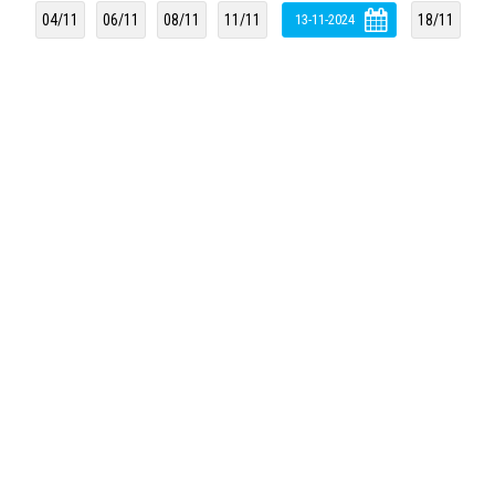
04/11
06/11
08/11
11/11
18/11