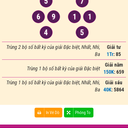
5
7
6
9
1
1
4
5
Trùng 2 bộ số bất kỳ của giải Đặc biệt, Nhất, Nhì,
Giải tư
Ba
1Tr
:
85
Giải năm
Trùng 1 bộ số bất kỳ của giải Đặc biệt
150K
:
659
Trùng 1 bộ số bất kỳ của giải Đặc biệt, Nhất, Nhì,
Giải sáu
Ba
40K
:
5864
In Vé Dò
Phóng To