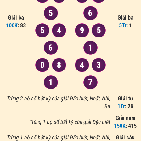
5
6
Giải ba
Giải ba
100K
:
83
5Tr
:
1
5
4
9
5
6
1
0
8
4
3
1
7
Trùng 2 bộ số bất kỳ của giải Đặc biệt, Nhất, Nhì,
Giải tư
Ba
1Tr
:
26
Giải năm
Trùng 1 bộ số bất kỳ của giải Đặc biệt
150K
:
415
Trùng 1 bộ số bất kỳ của giải Đặc biệt, Nhất, Nhì,
Giải sáu