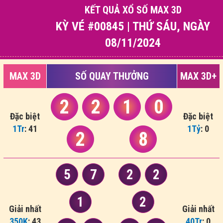
KẾT QUẢ XỔ SỐ MAX 3D
KỲ VÉ #00845 | THỨ SÁU, NGÀY
08/11/2024
MAX 3D
SỐ QUAY THƯỞNG
MAX 3D+
2
2
1
0
Đặc biệt
Đặc biệt
1Tr
:
41
1Tỷ
:
0
2
8
5
7
2
2
1
2
Giải nhất
Giải nhất
350K
:
43
40Tr
:
0