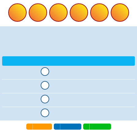
09
24
29
37
42
44
BẢNG THỐNG KÊ SỐ NGƯỜI TRÚNG GIẢI MEGA 6/45 CHỦ
NHẬT, NGÀY 01/06/2025
Giá trị Jackpot: 38.847.124.000 đồng
Giải
Trùng khớp
SL
Giá trị giải
6 x
Jackpot
0
38.847.124.000đ
5 x
Giải nhất
34
10.000.000đ
4 x
Giải nhì
1756
300.000đ
3 x
Giải ba
26810
30.000đ
In Vé Dò
Thống Kê
Phóng To