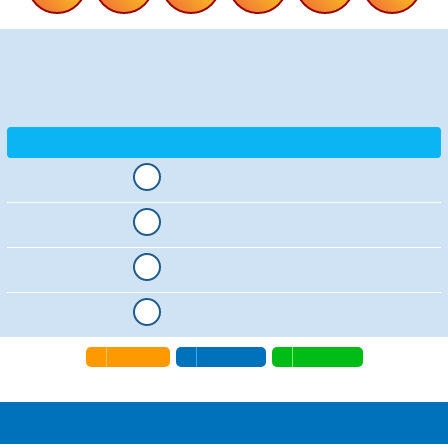
BẢNG THỐNG KÊ SỐ NGƯỜI TRÚNG GIẢI MEGA 6/45 THỨ TƯ,
NGÀY 04/06/2025
Giá trị Jackpot: 44.017.957.000 đồng
Giải
Trùng khớp
SL
Giá trị giải
6 x
Jackpot
0
44.017.957.000đ
5 x
Giải nhất
32
10.000.000đ
4 x
Giải nhì
1856
300.000đ
3 x
Giải ba
29087
30.000đ
In Vé Dò
Thống Kê
Phóng To
KỲ VÉ #01361 | CHỦ NHẬT, NGÀY 01/06/2025