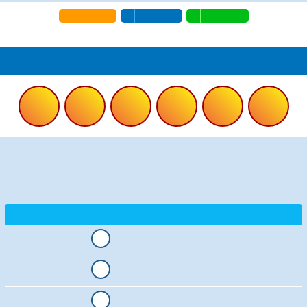
In Vé Dò
Thống Kê
Phóng To
KỲ VÉ #01359 | THỨ TƯ, NGÀY 28/05/2025
17
22
23
28
31
41
BẢNG THỐNG KÊ SỐ NGƯỜI TRÚNG GIẢI MEGA 6/45 THỨ TƯ,
NGÀY 28/05/2025
Giá trị Jackpot: 29.736.250.000 đồng
Giải
Trùng khớp
SL
Giá trị giải
6 x
Jackpot
0
29.736.250.000đ
5 x
Giải nhất
36
10.000.000đ
4 x
Giải nhì
1210
300.000đ