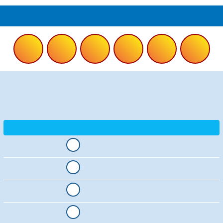
KỲ VÉ #01360 | THỨ SÁU, NGÀY 30/05/2025
04
07
12
35
37
41
BẢNG THỐNG KÊ SỐ NGƯỜI TRÚNG GIẢI MEGA 6/45 THỨ SÁU,
NGÀY 30/05/2025
Giá trị Jackpot: 34.305.979.500 đồng
Giải
Trùng khớp
SL
Giá trị giải
6 x
Jackpot
0
34.305.979.500đ
5 x
Giải nhất
31
10.000.000đ
4 x
Giải nhì
1448
300.000đ
3 x
Giải ba
24098
30.000đ