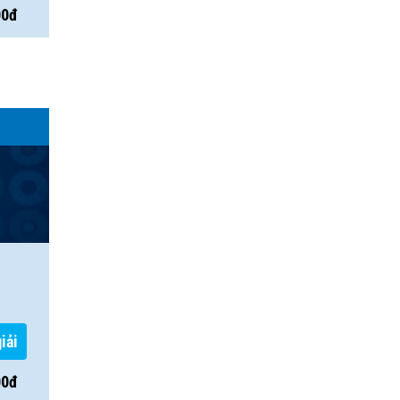
00đ
giải
00đ