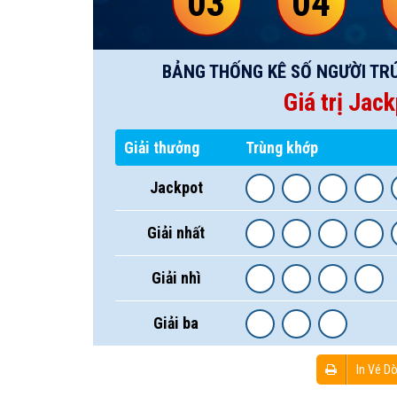
03
04
BẢNG THỐNG KÊ SỐ NGƯỜI TRÚ
Giá trị Jac
Giải
thưởng
Trùng khớp
Jackpot
Giải nhất
Giải nhì
Giải ba
In Vé D