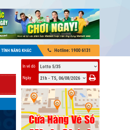
Hotline: 1900 6131
TÍNH NĂNG KHÁC
In vé dò
Ngày