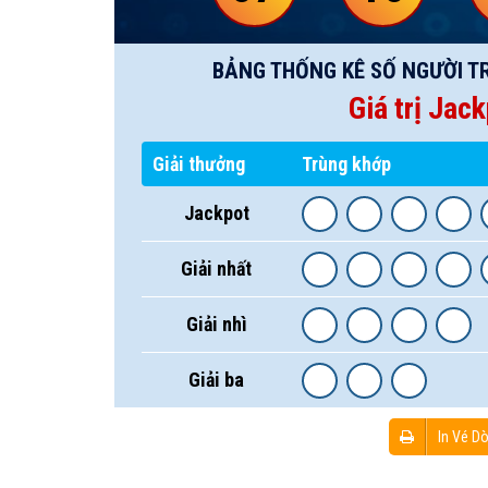
BẢNG THỐNG KÊ SỐ NGƯỜI TR
Giá trị Jac
Giải
thưởng
Trùng khớp
Jackpot
Giải nhất
Giải nhì
Giải ba
In Vé D