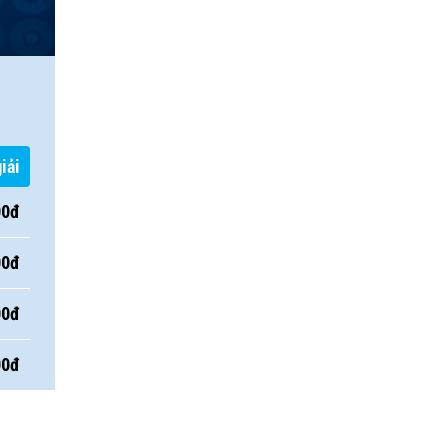
giải
00đ
00đ
00đ
00đ