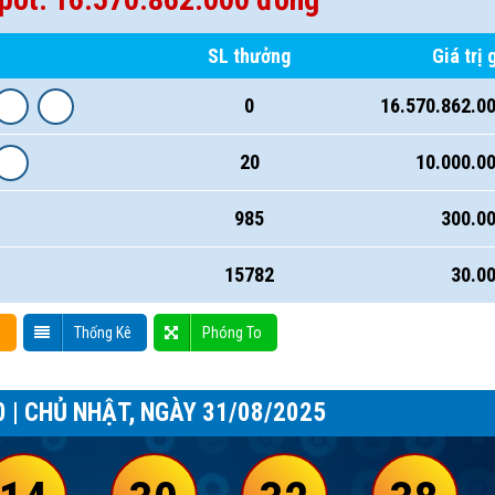
SL
thưởng
Giá trị 
0
16.570.862.0
20
10.000.0
985
300.0
15782
30.0
ò
Thống Kê
Phóng To
0 | CHỦ NHẬT, NGÀY 31/08/2025