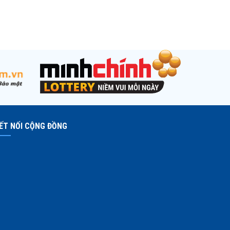
ẾT NỐI CỘNG ĐỒNG