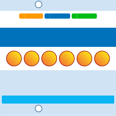
KỲ VÉ #01497 | THỨ TƯ, NGÀY 15/04/2026
21
22
33
35
36
43
BẢNG THỐNG KÊ SỐ NGƯỜI TRÚNG GIẢI MEGA 6/45 THỨ TƯ,
NGÀY 15/04/2026
Giá trị Jackpot: 14.929.490.000 đồng
Giải
Trùng khớp
SL
Giá trị giải
6 x
Jackpot
1
14.929.490.000đ
5 x
Giải nhất
42
10.000.000đ
4 x
Giải nhì
1104
300.000đ
3 x
Giải ba
15663
30.000đ