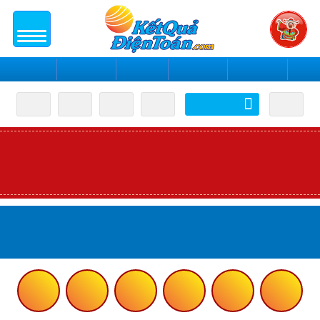
MENU
LOTTO
POWER
MEGA
3D PRO
MAX 3D
KENO
12/04
15/04
17/04
19/04
26/04
KẾT QUẢ XỔ SỐ ĐIỆN TOÁN MEGA 6/45 -
NGÀY 22/04/2026
KỲ VÉ #01500 | THỨ TƯ, NGÀY 22/04/2026
02
06
15
16
17
37
BẢNG THỐNG KÊ SỐ NGƯỜI TRÚNG GIẢI MEGA 6/45 THỨ TƯ,