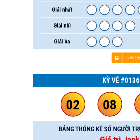
Giải nhất
Giải nhì
Giải ba
In Vé D
KỲ VÉ #0136
02
08
BẢNG THỐNG KÊ SỐ NGƯỜI TRÚ
Giá trị Jac