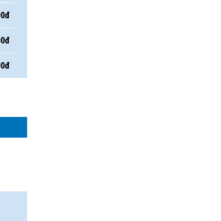
00đ
00đ
00đ