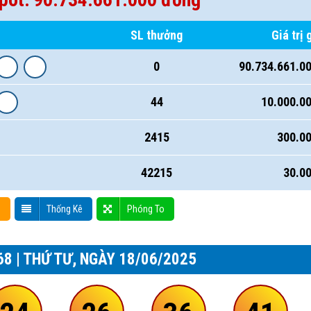
SL
thưởng
Giá trị 
0
90.734.661.0
44
10.000.0
2415
300.0
42215
30.0
ò
Thống Kê
Phóng To
68 | THỨ TƯ, NGÀY 18/06/2025