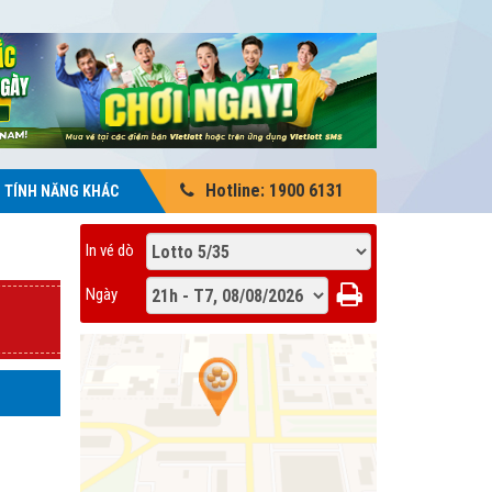
Hotline: 1900 6131
TÍNH NĂNG KHÁC
In vé dò
Ngày