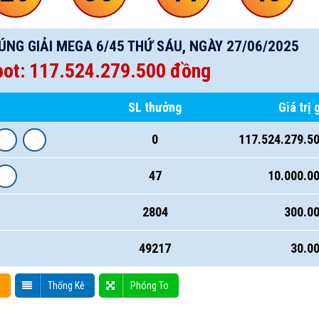
NG GIẢI MEGA 6/45 THỨ SÁU, NGÀY 27/06/2025
kpot: 117.524.279.500 đồng
SL
thưởng
Giá trị 
0
117.524.279.5
47
10.000.0
2804
300.0
49217
30.0
ò
Thống Kê
Phóng To