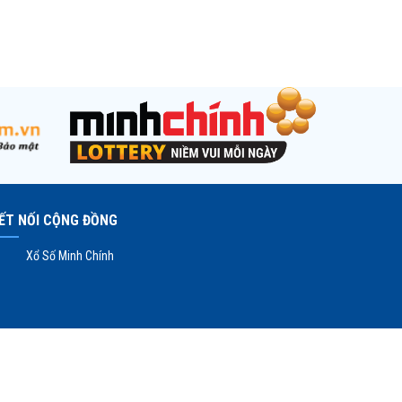
ẾT NỐI CỘNG ĐỒNG
Xổ Số Minh Chính