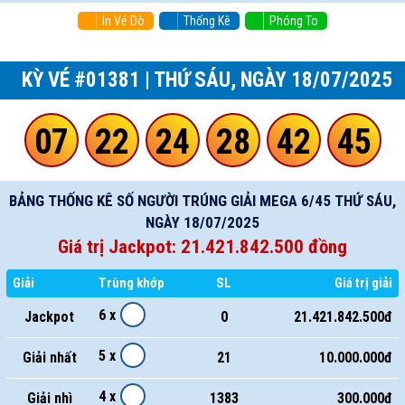
In Vé Dò
Thống Kê
Phóng To
KỲ VÉ #01381 | THỨ SÁU, NGÀY 18/07/2025
07
22
24
28
42
45
BẢNG THỐNG KÊ SỐ NGƯỜI TRÚNG GIẢI MEGA 6/45 THỨ SÁU,
NGÀY 18/07/2025
Giá trị Jackpot: 21.421.842.500 đồng
Giải
Trùng khớp
SL
Giá trị giải
6 x
Jackpot
0
21.421.842.500đ
5 x
Giải nhất
21
10.000.000đ
4 x
Giải nhì
1383
300.000đ