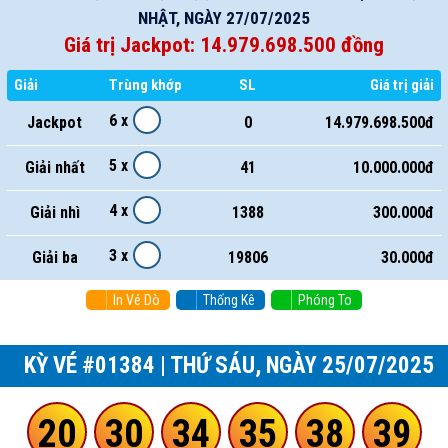
NHẬT, NGÀY 27/07/2025
Giá trị Jackpot: 14.979.698.500 đồng
Giải
Trùng khớp
SL
Giá trị giải
6 x
Jackpot
0
14.979.698.500đ
5 x
Giải nhất
41
10.000.000đ
4 x
Giải nhì
1388
300.000đ
3 x
Giải ba
19806
30.000đ
In Vé Dò
Thống Kê
Phóng To
KỲ VÉ #01384 | THỨ SÁU, NGÀY 25/07/2025
20
30
34
35
38
39