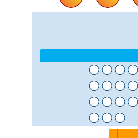
BẢNG THỐNG KÊ SỐ NGƯỜI TRÚ
Giá trị Jac
Giải
thưởng
Trùng khớp
Jackpot
Giải nhất
Giải nhì
Giải ba
In Vé D