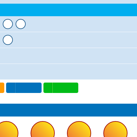
23
10.000.0
1197
300.0
19813
30.0
ò
Thống Kê
Phóng To
4 | CHỦ NHẬT, NGÀY 22/09/2024
28
36
40
42
NG GIẢI MEGA 6/45 CHỦ NHẬT, NGÀY 22/09/2024
kpot: 21.434.713.500 đồng