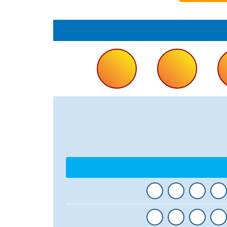
KỲ VÉ #0125
01
06
BẢNG THỐNG KÊ SỐ NGƯỜI TRÚ
Giá trị Jac
Giải
thưởng
Trùng khớp
Jackpot
Giải nhất
Giải nhì