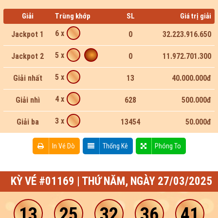
Giải
Trùng khớp
SL
Giá trị giải
6 x
Jackpot 1
0
32.223.916.650
5 x
Jackpot 2
0
11.972.701.300
5 x
Giải nhất
13
40.000.000đ
4 x
Giải nhì
628
500.000đ
3 x
Giải ba
13454
50.000đ
In Vé Dò
Thống Kê
Phóng To
KỲ VÉ #01169 | THỨ NĂM, NGÀY 27/03/2025
13
25
32
36
41