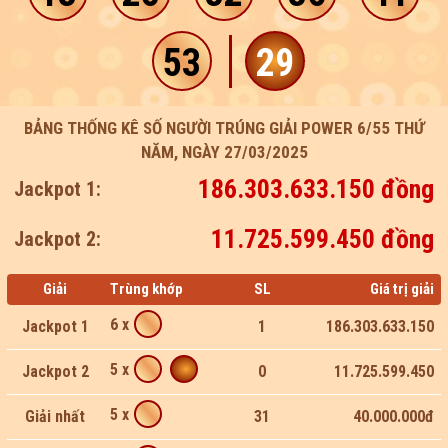
53
29
BẢNG THỐNG KÊ SỐ NGƯỜI TRÚNG GIẢI POWER 6/55 THỨ
NĂM, NGÀY 27/03/2025
186.303.633.150 đồng
Jackpot 1:
11.725.599.450 đồng
Jackpot 2:
Giải
Trùng khớp
SL
Giá trị giải
6 x
Jackpot 1
1
186.303.633.150
5 x
Jackpot 2
0
11.725.599.450
5 x
Giải nhất
31
40.000.000đ