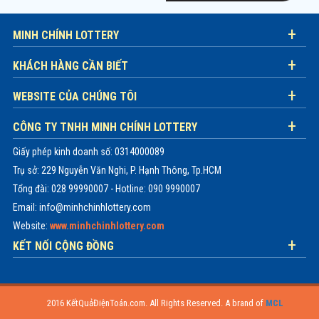
MINH CHÍNH LOTTERY
KHÁCH HÀNG CẦN BIẾT
WEBSITE CỦA CHÚNG TÔI
CÔNG TY TNHH MINH CHÍNH LOTTERY
Giấy phép kinh doanh số: 0314000089
Trụ sở: 229 Nguyễn Văn Nghi, P. Hạnh Thông, Tp.HCM
Tổng đài: 028 99990007 - Hotline: 090 9990007
Email: info@minhchinhlottery.com
Website:
www.minhchinhlottery.com
KẾT NỐI CỘNG ĐỒNG
2016 KếtQuảĐiệnToán.com. All Rights Reserved. A brand of
MCL