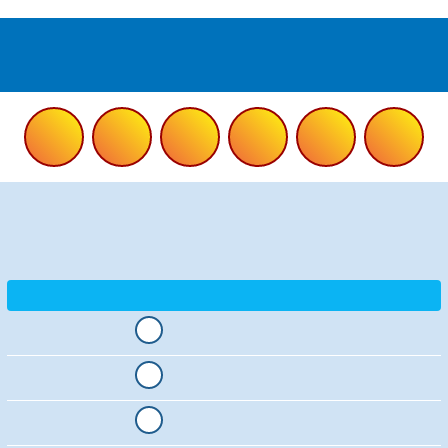
02
03
06
16
26
34
BẢNG THỐNG KÊ SỐ NGƯỜI TRÚNG GIẢI MEGA 6/45 THỨ TƯ,
NGÀY 30/07/2025
Giá trị Jackpot: 16.550.767.500 đồng
Giải
Trùng khớp
SL
Giá trị giải
6 x
Jackpot
0
16.550.767.500đ
5 x
Giải nhất
22
10.000.000đ
4 x
Giải nhì
972
300.000đ
3 x
Giải ba
16068
30.000đ
In Vé Dò
Thống Kê
Phóng To