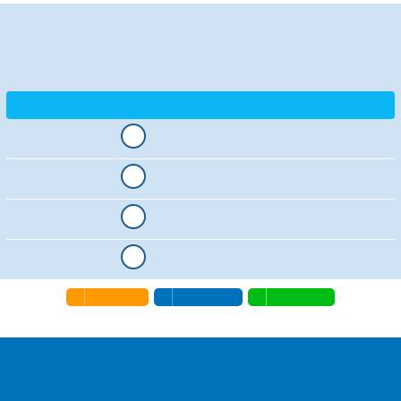
NHẬT, NGÀY 03/08/2025
Giá trị Jackpot: 19.931.665.500 đồng
Giải
Trùng khớp
SL
Giá trị giải
6 x
Jackpot
0
19.931.665.500đ
5 x
Giải nhất
32
10.000.000đ
4 x
Giải nhì
1206
300.000đ
3 x
Giải ba
18763
30.000đ
In Vé Dò
Thống Kê
Phóng To
KỲ VÉ #01387 | THỨ SÁU, NGÀY 01/08/2025
05
29
30
31
36
38