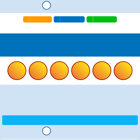
KỲ VÉ #01385 | CHỦ NHẬT, NGÀY 27/07/2025
01
09
12
27
39
45
BẢNG THỐNG KÊ SỐ NGƯỜI TRÚNG GIẢI MEGA 6/45 CHỦ
NHẬT, NGÀY 27/07/2025
Giá trị Jackpot: 14.979.698.500 đồng
Giải
Trùng khớp
SL
Giá trị giải
6 x
Jackpot
0
14.979.698.500đ
5 x
Giải nhất
41
10.000.000đ
4 x
Giải nhì
1388
300.000đ
3 x
Giải ba
19806
30.000đ