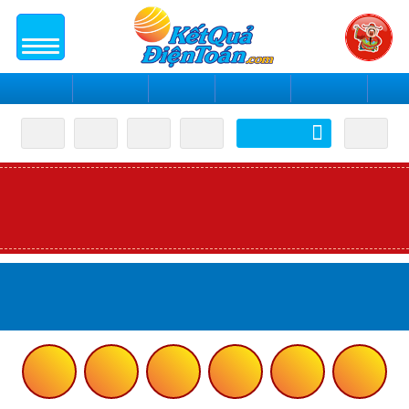
MENU
LOTTO
POWER
MEGA
3D PRO
MAX 3D
KENO
25/07
27/07
30/07
01/08
08/08
KẾT QUẢ XỔ SỐ ĐIỆN TOÁN MEGA 6/45 -
NGÀY 03/08/2025
KỲ VÉ #01388 | CHỦ NHẬT, NGÀY 03/08/2025
05
14
24
26
37
43
BẢNG THỐNG KÊ SỐ NGƯỜI TRÚNG GIẢI MEGA 6/45 CHỦ