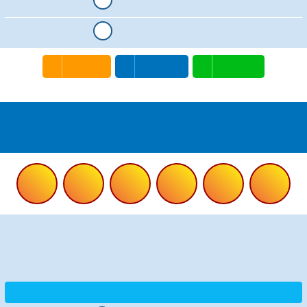
In Vé Dò
Thống Kê
Phóng To
KỲ VÉ #01349 | CHỦ NHẬT, NGÀY 04/05/2025
06
07
08
09
12
29
BẢNG THỐNG KÊ SỐ NGƯỜI TRÚNG GIẢI MEGA 6/45 CHỦ
NHẬT, NGÀY 04/05/2025
Giá trị Jackpot: 64.984.905.500 đồng
Giải
Trùng khớp
SL
Giá trị giải
6 x
Jackpot
0
64.984.905.500đ
5 x
Giải nhất
59
10.000.000đ
4 x
Giải nhì
2457
300.000đ