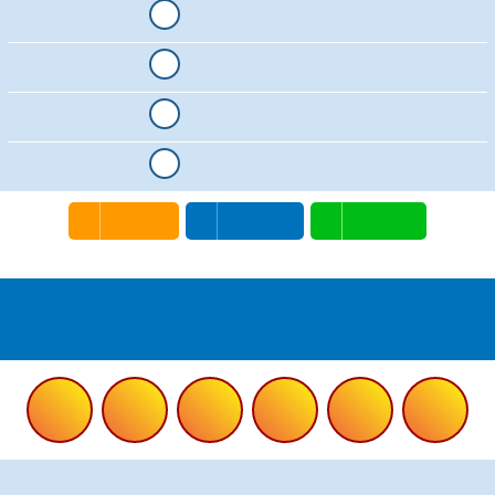
3 x
Giải ba
35214
30.000đ
In Vé Dò
Thống Kê
Phóng To
KỲ VÉ #01348 | THỨ SÁU, NGÀY 02/05/2025
03
07
32
37
42
45
BẢNG THỐNG KÊ SỐ NGƯỜI TRÚNG GIẢI MEGA 6/45 THỨ SÁU,
NGÀY 02/05/2025
Giá trị Jackpot: 59.917.526.000 đồng
Giải
Trùng khớp
SL
Giá trị giải
6 x
Jackpot
0
59.917.526.000đ