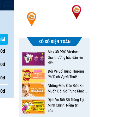
giải
XỔ SỐ ĐIỆN TOÁN
00đ
Max 3D PRO Vietlott –
Giải thưởng hấp dẫn lên
đến...
00đ
Đổi Vé Số Trúng Thưởng:
Phí Dịch Vụ và Thuế...
00đ
Những Điều Cần Biết Khi
00đ
Muốn Đổi Số Trúng Khác...
Dịch Vụ Đổi Số Trúng Tại
Minh Chính: Niềm tin
của...