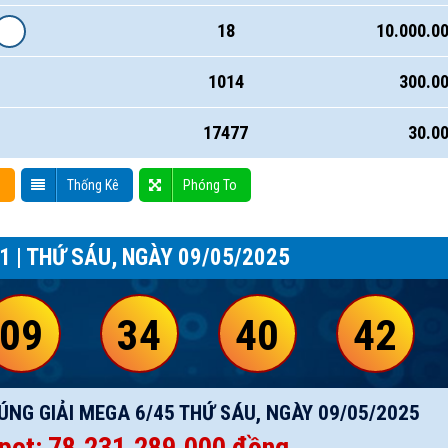
18
10.000.0
1014
300.0
17477
30.0
ò
Thống Kê
Phóng To
1 | THỨ SÁU, NGÀY 09/05/2025
09
34
40
42
NG GIẢI MEGA 6/45 THỨ SÁU, NGÀY 09/05/2025
kpot: 78.231.289.000 đồng