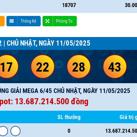
18707
30.0
ò
Thống Kê
Phóng To
2 | CHỦ NHẬT, NGÀY 11/05/2025
17
22
28
43
NG GIẢI MEGA 6/45 CHỦ NHẬT, NGÀY 11/05/2025
kpot: 13.687.214.500 đồng
SL
thưởng
Giá trị 
0
13.687.214.5