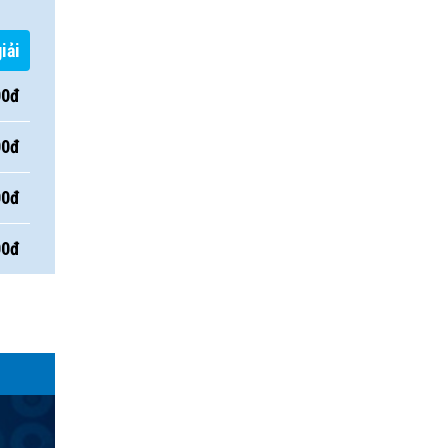
giải
00đ
00đ
00đ
00đ