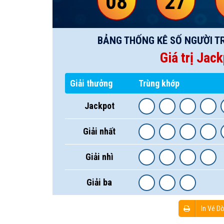
08
27
BẢNG THỐNG KÊ SỐ NGƯỜI TR
Giá trị Jac
Giải
thưởng
Trùng khớp
Jackpot
Giải nhất
Giải nhì
Giải ba
In Vé D