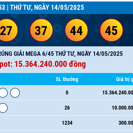
53 | THỨ TƯ, NGÀY 14/05/2025
27
37
44
45
ÚNG GIẢI MEGA 6/45 THỨ TƯ, NGÀY 14/05/2025
kpot: 15.364.240.000 đồng
SL
thưởng
Giá trị 
0
15.364.240.0
26
10.000.0
1234
300.0