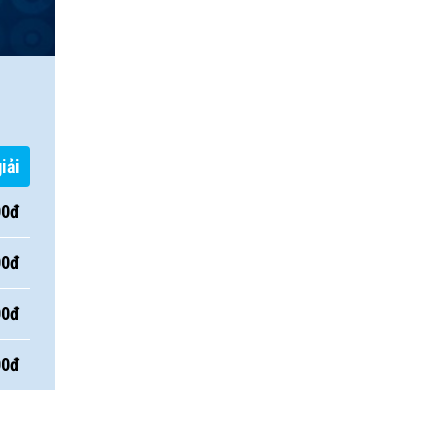
giải
00đ
00đ
00đ
00đ