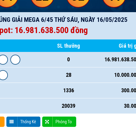
NG GIẢI MEGA 6/45 THỨ SÁU, NGÀY 16/05/2025
kpot: 16.981.638.500 đồng
SL
thưởng
Giá trị 
0
16.981.638.5
28
10.000.0
1336
300.0
20039
30.0
ò
Thống Kê
Phóng To