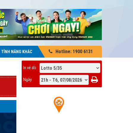
Hotline: 1900 6131
TÍNH NĂNG KHÁC
In vé dò
Ngày