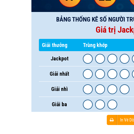
BẢNG THỐNG KÊ SỐ NGƯỜI TRÚ
Giá trị Jac
Giải
thưởng
Trùng khớp
Jackpot
Giải nhất
Giải nhì
Giải ba
In Vé D