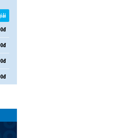
giải
00đ
00đ
00đ
00đ