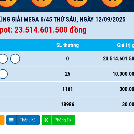
NG GIẢI MEGA 6/45 THỨ SÁU, NGÀY 12/09/2025
kpot: 23.514.601.500 đồng
SL
thưởng
Giá trị 
0
23.514.601.5
25
10.000.0
1161
300.0
18986
30.0
ò
Thống Kê
Phóng To