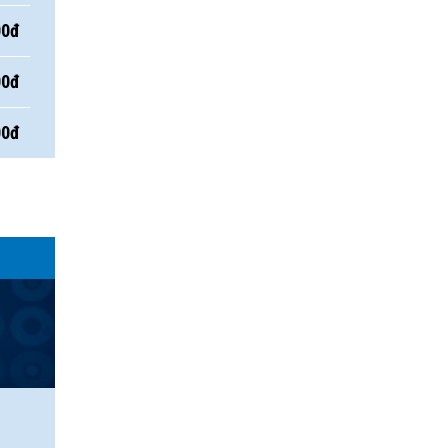
00đ
00đ
00đ