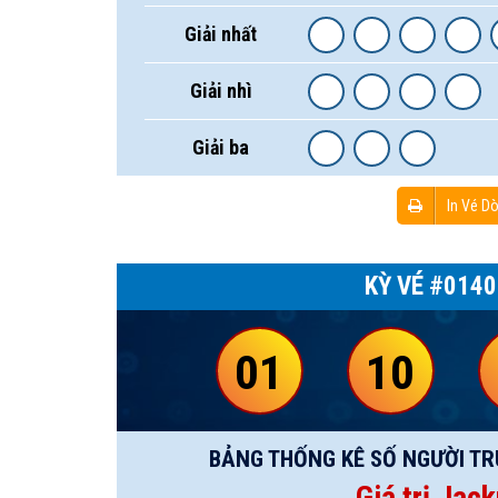
Giải nhất
Giải nhì
Giải ba
In Vé D
KỲ VÉ #0140
01
10
BẢNG THỐNG KÊ SỐ NGƯỜI TRÚ
Giá trị Jac