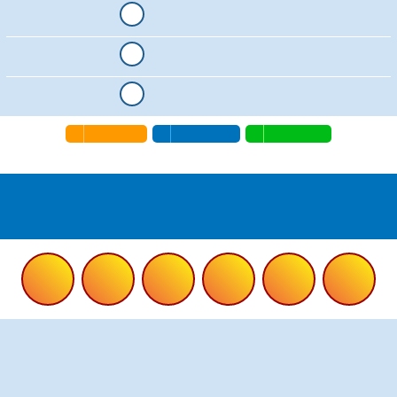
In Vé Dò
Thống Kê
Phóng To
KỲ VÉ #01497 | THỨ TƯ, NGÀY 15/04/2026
21
22
33
35
36
43
BẢNG THỐNG KÊ SỐ NGƯỜI TRÚNG GIẢI MEGA 6/45 THỨ TƯ,
NGÀY 15/04/2026
Giá trị Jackpot: 14.929.490.000 đồng
Giải
Trùng khớp
SL
Giá trị giải
6 x
Jackpot
1
14.929.490.000đ
5 x
Giải nhất
42
10.000.000đ
4 x
Giải nhì
1104
300.000đ