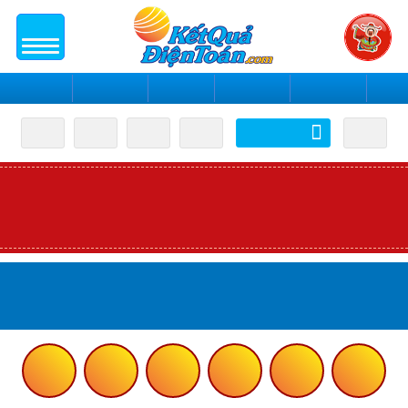
MENU
LOTTO
POWER
MEGA
3D PRO
MAX 3D
KENO
15/04
17/04
19/04
22/04
29/04
KẾT QUẢ XỔ SỐ ĐIỆN TOÁN MEGA 6/45 -
NGÀY 24/04/2026
KỲ VÉ #01501 | THỨ SÁU, NGÀY 24/04/2026
20
29
33
36
41
42
BẢNG THỐNG KÊ SỐ NGƯỜI TRÚNG GIẢI MEGA 6/45 THỨ SÁU,